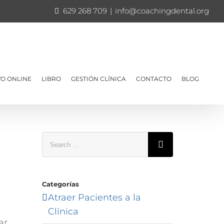
629 268 709
|
info@coachingdental.org
O ONLINE
LIBRO
GESTIÓN CLÍNICA
CONTACTO
BLOG
Search
for:
Categorías
Atraer Pacientes a la
Clínica
ar