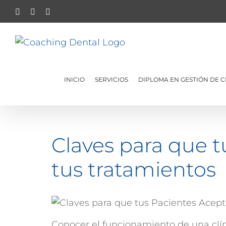
Skip
Facebook
Instagram
YouTube
to
content
INICIO
SERVICIOS
DIPLOMA EN GESTIÓN DE C
Claves para que 
tus tratamientos
Conocer el funcionamiento de una clíni