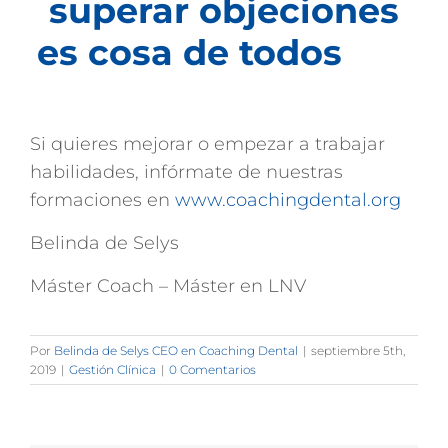
superar objeciones
es cosa de todos
Si quieres mejorar o empezar a trabajar
habilidades, infórmate de nuestras
formaciones en
www.coachingdental.org
Belinda de Selys
Máster Coach – Máster en LNV
Por
Belinda de Selys CEO en Coaching Dental
|
septiembre 5th,
2019
|
Gestión Clínica
|
0 Comentarios