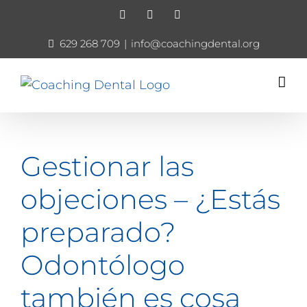
Skip
Facebook
Instagram
YouTube
to
629 268 709
|
info@coachingdental.org
content
Gestionar las
objeciones – ¿Estás
preparado?
Odontólogo
también es cosa