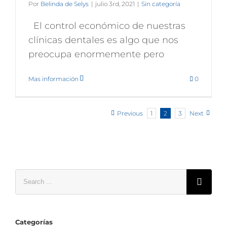
Por
Belinda de Selys
|
julio 3rd, 2021
|
Sin categoría
El control económico de nuestras
clínicas dentales es algo que nos
preocupa enormemente pero
Mas información
0
Previous
1
2
3
Next
Search
for:
Categorías