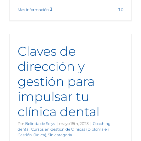
Mas información
0
Claves de
dirección y
gestión para
impulsar tu
clínica dental
Por
Belinda de Selys
|
mayo 16th, 2023
|
Coaching
dental
,
Cursos en Gestión de Clínicas (Diploma en
Gestión Clínica)
,
Sin categoría