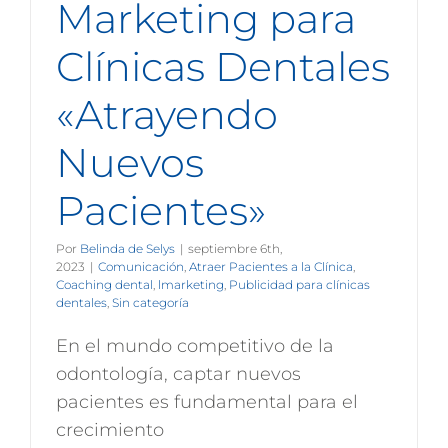
Marketing para
Clínicas Dentales
«Atrayendo
Nuevos
Pacientes»
Por
Belinda de Selys
|
septiembre 6th,
2023
|
Comunicación
,
Atraer Pacientes a la Clínica
,
Coaching dental
,
lmarketing
,
Publicidad para clínicas
dentales
,
Sin categoría
En el mundo competitivo de la
odontología, captar nuevos
pacientes es fundamental para el
crecimiento