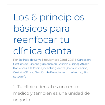
Los 6 principios
básicos para
reenfocar tu
clínica dental
Por
Belinda de Selys
|
noviembre 22nd, 2021
|
Cursos en
Gestión de Clínicas (Diploma en Gestión Clínica)
,
Atraer
Pacientes a la Clínica
,
Coaching dental
,
Comunicación
,
Gestión Clínica
,
Gestión de Emociones
,
lmarketing
,
Sin
categoría
1- Tu clínica dental es un centro
médico y también es una unidad de
negocio.