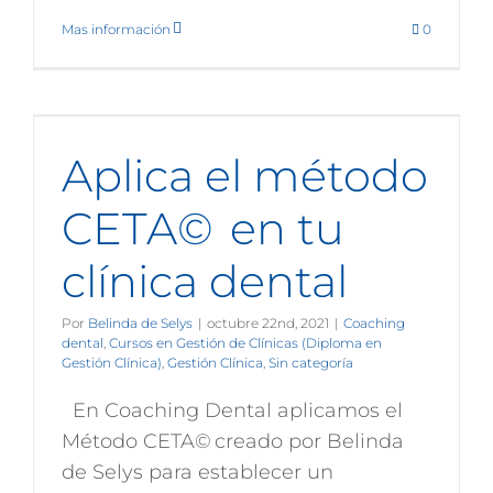
Mas información
0
Aplica el método
CETA© en tu
clínica dental
Por
Belinda de Selys
|
octubre 22nd, 2021
|
Coaching
dental
,
Cursos en Gestión de Clínicas (Diploma en
Gestión Clínica)
,
Gestión Clínica
,
Sin categoría
En Coaching Dental aplicamos el
Método CETA© creado por Belinda
de Selys para establecer un